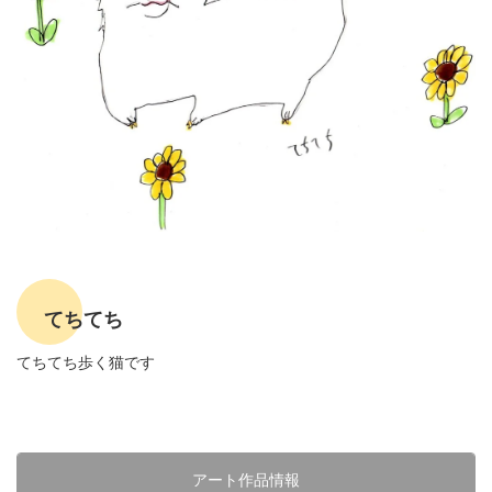
てちてち
てちてち歩く猫です
アート作品情報