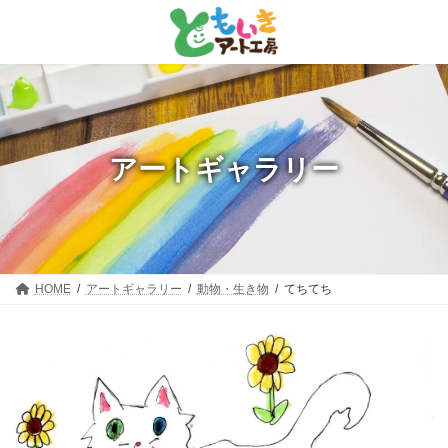
コ
ナ
ン
ビ
テ
ゲ
ン
ー
ツ
シ
へ
ョ
ス
ン
キ
に
ッ
移
アートギャラリー
プ
動
HOME
アートギャラリー
動物・生き物
てちてち