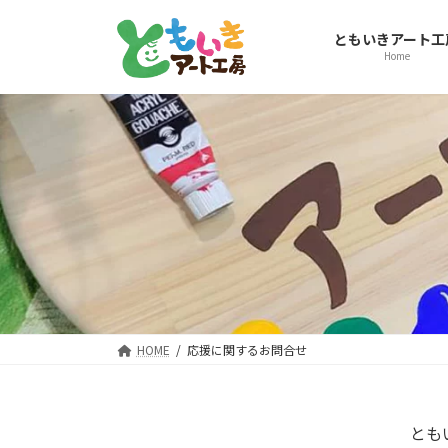
コ
ナ
ン
ビ
ともいきアート工
テ
ゲ
Home
ン
ー
ツ
シ
へ
ョ
ス
ン
キ
に
ッ
移
プ
動
HOME
応援に関するお問合せ
とも