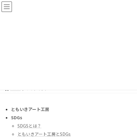
コ
ナ
ン
ビ
テ
ゲ
ン
ー
ツ
シ
へ
ョ
ス
ン
キ
に
サイトマップ
ッ
移
プ
動
HOME
サイトマップ
ともいきアート工房
SDGs
SDGSとは？
ともいきアート工房とSDGs