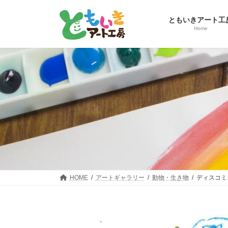
コ
ナ
ン
ビ
ともいきアート工
テ
ゲ
Home
ン
ー
ツ
シ
へ
ョ
ス
ン
キ
に
ッ
移
プ
動
HOME
アートギャラリー
動物・生き物
ディスコミ