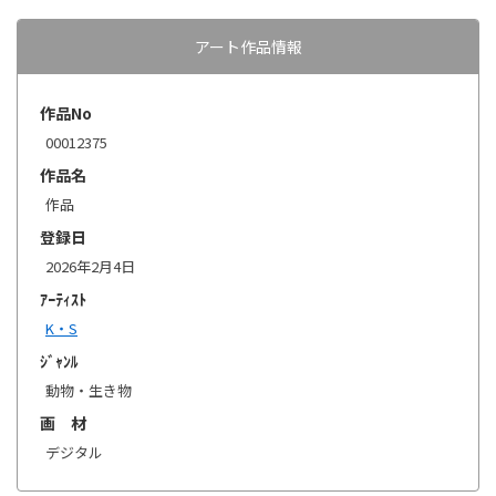
アート作品情報
作品No
00012375
作品名
作品
登録日
2026年2月4日
ｱｰﾃｨｽﾄ
K・S
ｼﾞｬﾝﾙ
動物・生き物
画 材
デジタル