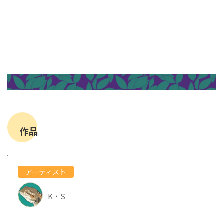
作品
アーティスト
K・S