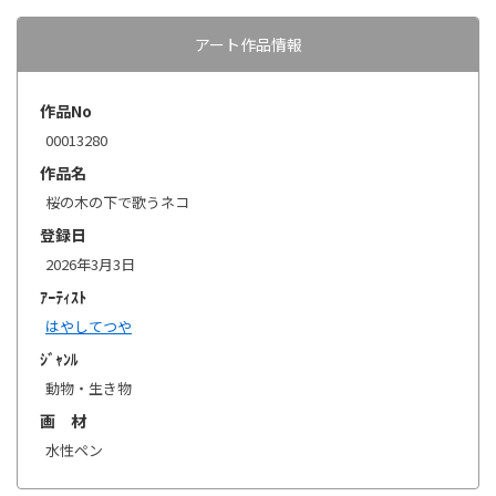
アート作品情報
作品No
00013280
作品名
桜の木の下で歌うネコ
登録日
2026年3月3日
ｱｰﾃｨｽﾄ
はやしてつや
ｼﾞｬﾝﾙ
動物・生き物
画 材
水性ペン