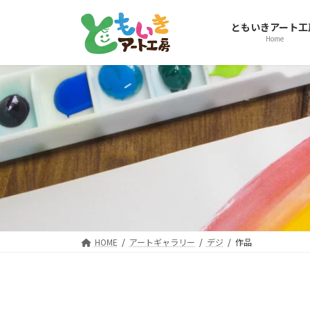
コ
ナ
ン
ビ
ともいきアート工
テ
ゲ
Home
ン
ー
ツ
シ
へ
ョ
ス
ン
キ
に
ッ
移
プ
動
HOME
アートギャラリー
デジ
作品