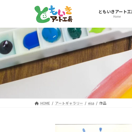
コ
ナ
ン
ビ
ともいきアート工
テ
ゲ
Home
ン
ー
ツ
シ
へ
ョ
ス
ン
キ
に
ッ
移
プ
動
HOME
アートギャラリー
eisa
作品