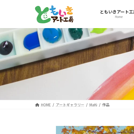
コ
ナ
ン
ビ
ともいきアート工
テ
ゲ
Home
ン
ー
ツ
シ
へ
ョ
ス
ン
キ
に
ッ
移
プ
動
HOME
アートギャラリー
MaKi
作品