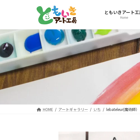
コ
ナ
ン
ビ
ともいきアート工
テ
ゲ
Home
ン
ー
ツ
シ
へ
ョ
ス
ン
キ
に
ッ
移
プ
動
HOME
アートギャラリー
いち
lebateleur(魔術師）