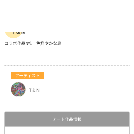
T＆N
コラボ作品№1 色鮮やかな鳥
アーティスト
T＆N
アート作品情報