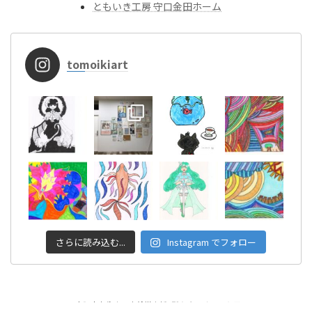
ともいき工房 守口金田ホーム
tomoikiart
さらに読み込む...
Instagram でフォロー
Copyright © 大阪市東住吉区│就労支援B型 ともいきアート工房 All Rights