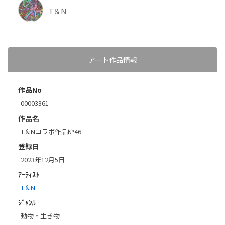
T＆N
アート作品情報
作品No
00003361
作品名
T＆Nコラボ作品№46
登録日
2023年12月5日
ｱｰﾃｨｽﾄ
T＆N
ｼﾞｬﾝﾙ
動物・生き物