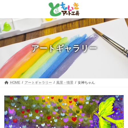
コ
ナ
ン
ビ
テ
ゲ
ン
ー
ツ
シ
へ
ョ
ス
ン
キ
に
ッ
移
アートギャラリー
プ
動
HOME
アートギャラリー
風景・情景
女神ちゃん