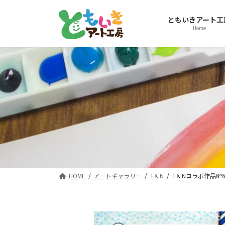
コ
ナ
ン
ビ
ともいきアート工
テ
ゲ
Home
ン
ー
ツ
シ
へ
ョ
ス
ン
キ
に
ッ
移
プ
動
HOME
アートギャラリー
T＆N
T＆Nコラボ作品№6