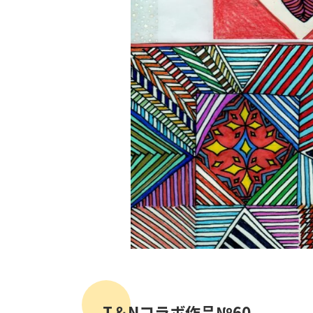
T＆Nコラボ作品№60