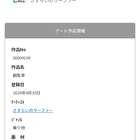
さすらいのサーファー
アート作品情報
作品No
00004109
作品名
観覧車
登録日
2024年4月30日
ｱｰﾃｨｽﾄ
さすらいのサーファー
ｼﾞｬﾝﾙ
乗り物
画 材