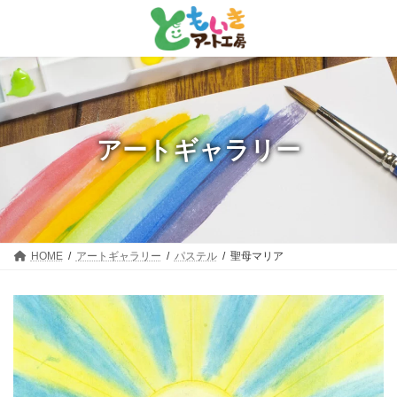
コ
ナ
ン
ビ
テ
ゲ
ン
ー
ツ
シ
へ
ョ
ス
ン
キ
に
ッ
移
アートギャラリー
プ
動
HOME
アートギャラリー
パステル
聖母マリア