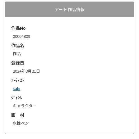
アート作品情報
作品No
00004809
作品名
作品
登録日
2024年8月21日
ｱｰﾃｨｽﾄ
saki
ｼﾞｬﾝﾙ
キャラクター
画 材
水性ペン