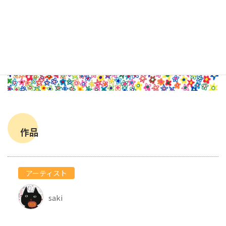
作品
アーティスト
saki