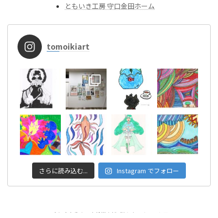
ともいき工房 守口金田ホーム
tomoikiart
さらに読み込む...
Instagram でフォロー
Copyright © 大阪市東住吉区│就労支援B型 ともいきアート工房 All Rights