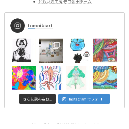
ともいき工房 守口金田ホーム
tomoikiart
さらに読み込む...
Instagram でフォロー
Copyright © 大阪市東住吉区│就労支援B型 ともいきアート工房 All Rights