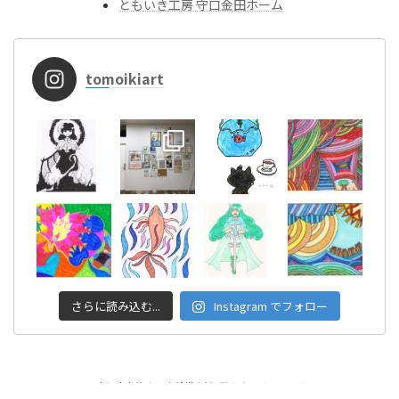
ともいき工房 守口金田ホーム
tomoikiart
さらに読み込む...
Instagram でフォロー
Copyright © 大阪市東住吉区│就労支援B型 ともいきアート工房 All Rights