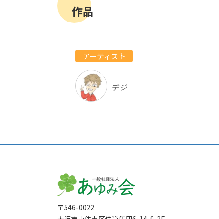
作品
アーティスト
デジ
〒546-0022
大阪市東住吉区住道矢田6-14-9-2F