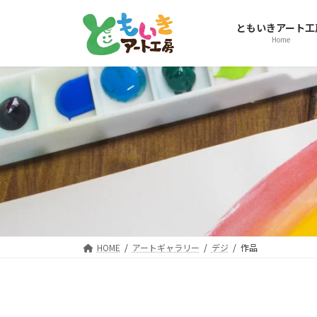
コ
ナ
ン
ビ
ともいきアート工
テ
ゲ
Home
ン
ー
ツ
シ
へ
ョ
ス
ン
キ
に
ッ
移
プ
動
HOME
アートギャラリー
デジ
作品