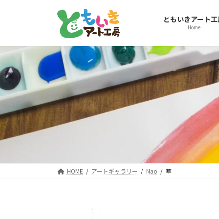
コ
ナ
ン
ビ
ともいきアート工
テ
ゲ
Home
ン
ー
ツ
シ
へ
ョ
ス
ン
キ
に
ッ
移
プ
動
HOME
アートギャラリー
Nao
華