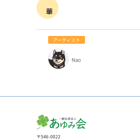
華
アーティスト
Nao
〒546-0022