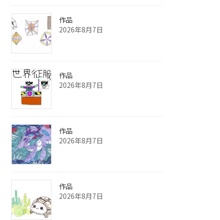
作品
2026年8月7日
作品
2026年8月7日
作品
2026年8月7日
作品
2026年8月7日