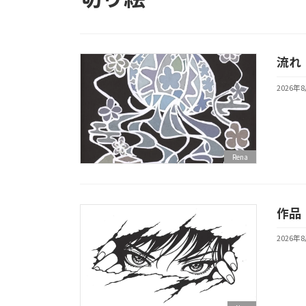
流れ
2026年
Rena
作品
2026年