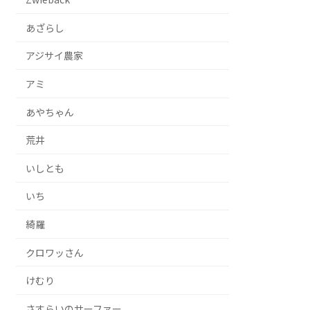
あざらし
アジサイ農家
アミ
あやちゃん
荒井
いしとも
いち
綺羅
クロワッさん
けむり
さすらいのサーファー