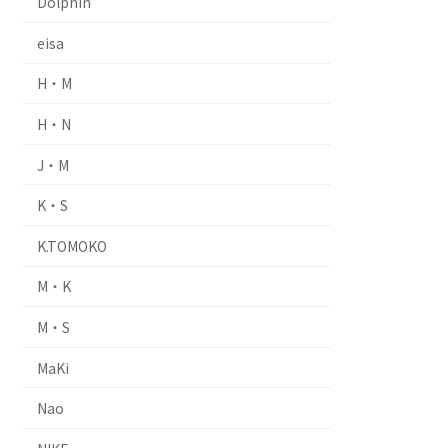
Dolphin
eisa
H・M
H・N
J・M
K・S
K.TOMOKO
M・K
M・S
MaKi
Nao