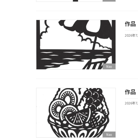
作品
2026年
Nao
作品
2026年
Nao