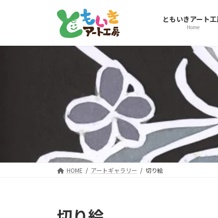
コ
ナ
ン
ビ
ともいきアート工
テ
ゲ
Home
ン
ー
ツ
シ
へ
ョ
ス
ン
キ
に
ッ
移
プ
動
HOME
アートギャラリー
切り絵
切り絵