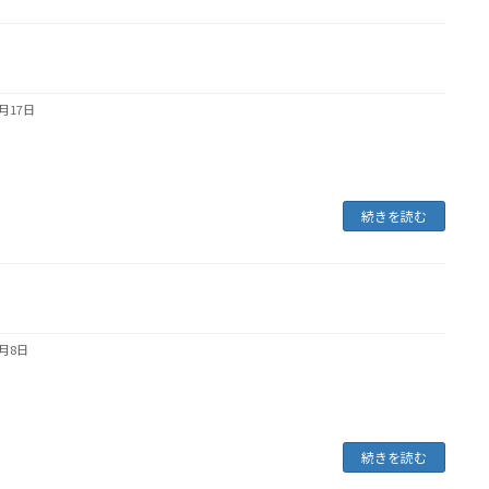
7月17日
続きを読む
7月8日
続きを読む