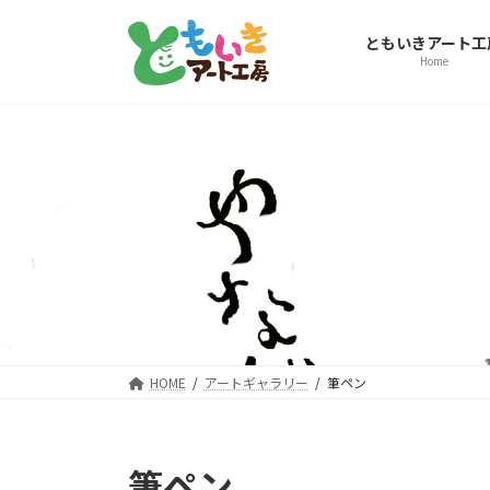
コ
ナ
ン
ビ
ともいきアート工
テ
ゲ
Home
ン
ー
ツ
シ
へ
ョ
ス
ン
キ
に
ッ
移
プ
動
HOME
アートギャラリー
筆ペン
筆ペン