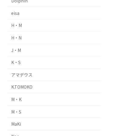
Dolphin
eisa
H・M
H・N
J・M
K・S
アマデウス
K.TOMOKO
M・K
M・S
MaKi