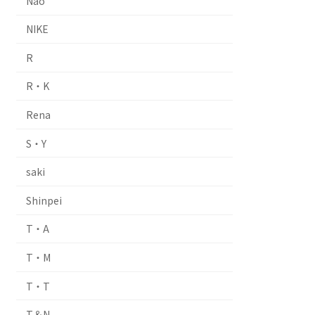
Nao
NIKE
R
R・K
Rena
S・Y
saki
Shinpei
T・A
T・M
T・T
T＆N