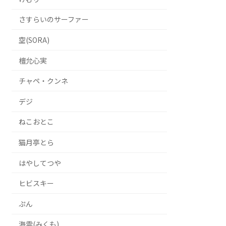
さすらいのサーファー
空(SORA)
檀允心実
チャペ・クンネ
デジ
ねこおとこ
猫月亭とら
はやしてつや
ヒビスキー
ぷん
海雲(みくも)