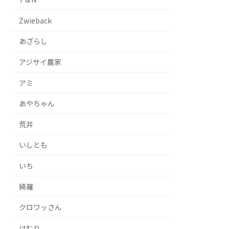
Zwieback
あざらし
アジサイ農家
アミ
あやちゃん
荒井
いしとも
いち
綺羅
クロワッさん
けむり